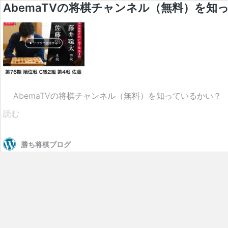
AbemaTVの将棋チャンネル（無料）を知
AbemaTVの将棋チャンネル（無料）を知っているかい？ 
AbemaTV
読む
の
勝ち将棋ブログ
将
棋
チ
ャ
ン