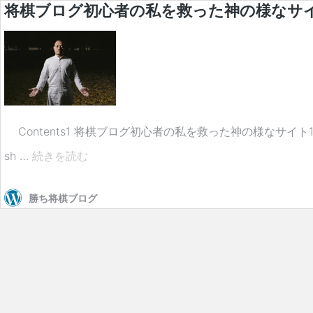
将棋ブログ初心者の私を救った神の様なサ
Contents1 将棋ブログ初心者の私を救った神の様なサイト1
将
sh …
続きを読む
棋
勝ち将棋ブログ
ブ
ロ
グ
初
心