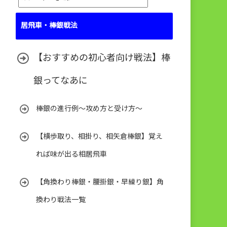
テ
ゴ
居飛車・棒銀戦法
リ
ー
【おすすめの初心者向け戦法】棒
銀ってなあに
棒銀の進行例～攻め方と受け方～
【横歩取り、相掛り、相矢倉棒銀】覚え
れば味が出る相居飛車
【角換わり棒銀・腰掛銀・早繰り銀】角
換わり戦法一覧