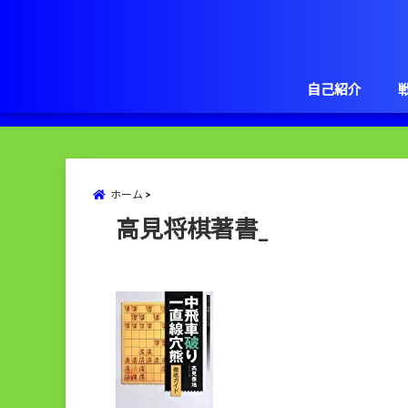
自己紹介
ホーム
高見将棋著書_