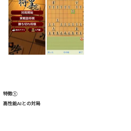
特徴①
高性能AIとの対局