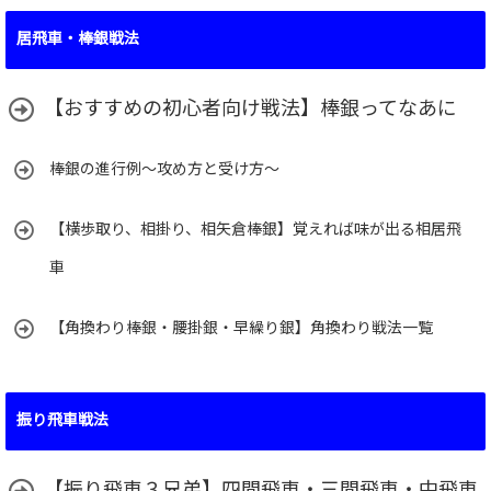
ゴ
居飛車・棒銀戦法
リ
ー
【おすすめの初心者向け戦法】棒銀ってなあに
棒銀の進行例～攻め方と受け方～
【横歩取り、相掛り、相矢倉棒銀】覚えれば味が出る相居飛
車
【角換わり棒銀・腰掛銀・早繰り銀】角換わり戦法一覧
振り飛車戦法