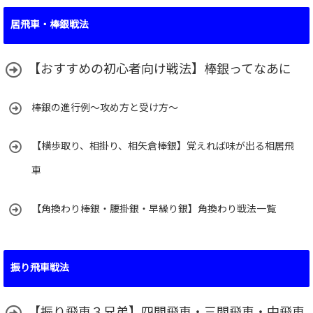
ゴ
居飛車・棒銀戦法
リ
ー
【おすすめの初心者向け戦法】棒銀ってなあに
棒銀の進行例～攻め方と受け方～
【横歩取り、相掛り、相矢倉棒銀】覚えれば味が出る相居飛
車
【角換わり棒銀・腰掛銀・早繰り銀】角換わり戦法一覧
振り飛車戦法