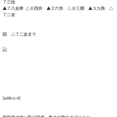
７三桂
▲７八金寄 △８四歩 ▲３六歩 △８三銀 ▲５九角 △
７二金
図 △７二金まで
[ad#co-4]