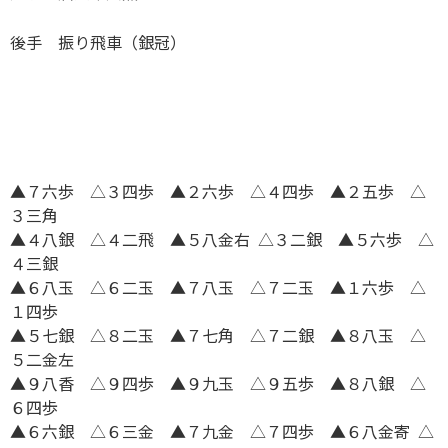
後手 振り飛車（銀冠）
▲７六歩 △３四歩 ▲２六歩 △４四歩 ▲２五歩 △
３三角
▲４八銀 △４二飛 ▲５八金右 △３二銀 ▲５六歩 △
４三銀
▲６八玉 △６二玉 ▲７八玉 △７二玉 ▲１六歩 △
１四歩
▲５七銀 △８二玉 ▲７七角 △７二銀 ▲８八玉 △
５二金左
▲９八香 △９四歩 ▲９九玉 △９五歩 ▲８八銀 △
６四歩
▲６六銀 △６三金 ▲７九金 △７四歩 ▲６八金寄 △