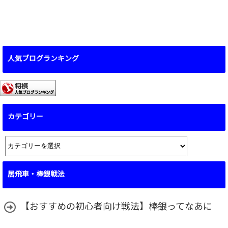
人気ブログランキング
カテゴリー
カ
テ
ゴ
居飛車・棒銀戦法
リ
ー
【おすすめの初心者向け戦法】棒銀ってなあに