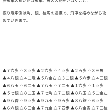
居飛車の狙い筋は飛車、角の大駒をさばくこと。
振り飛車側は角、銀、桂馬の連携で、飛車を絡めながら攻
めていきます。
▲７六歩 △３四歩 ▲２六歩 △４四歩 ▲２五歩 △３三角
▲４八銀 △４二飛 ▲５八金右 △３二銀 ▲５六歩 △４三銀
▲６八玉 △６二玉 ▲７八玉 △７二玉 ▲１六歩 △１四歩
▲５七銀 △８二玉 ▲７七角 △７二銀 ▲８八玉 △５二金左
▲９八香 △９四歩 ▲９九玉 △９五歩 ▲８八銀 △６四歩
▲６六銀 △６三金 ▲７九金 △７四歩 ▲６八金寄 △７三桂