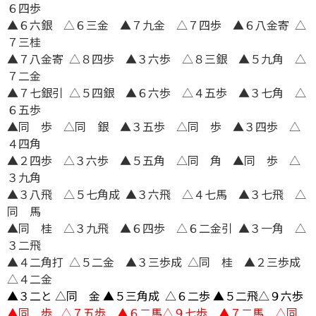
６四歩
▲６六銀 △６三金 ▲７九金 △７四歩 ▲６八金寄 △
７三桂
▲７八金寄 △８四歩 ▲３六歩 △８三銀 ▲５九角 △
７二金
▲７七銀引 △５四銀 ▲６六歩 △４五歩 ▲３七角 △
６五歩
▲同 歩 △同 銀 ▲３五歩 △同 歩 ▲３四歩 △
４四角
▲２四歩 △３六歩 ▲５五角 △同 角 ▲同 歩 △
３九角
▲３八飛 △５七角成 ▲３六飛 △４七馬 ▲３七飛 △
同 馬
▲同 桂 △３九飛 ▲６四歩 △６二金引 ▲３一角 △
３二飛
▲４二角打 △５二金 ▲３三歩成 △同 桂 ▲２三歩成
△４二金
▲３二と △同 金 ▲５三角成 △６二歩 ▲５二飛△９六歩
▲同 歩 △７五歩 ▲６二馬△９七歩 ▲７二馬 △同