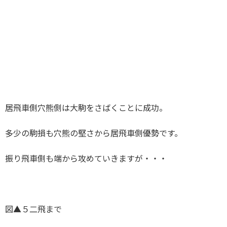
居飛車側穴熊側は大駒をさばくことに成功。
多少の駒損も穴熊の堅さから居飛車側優勢です。
振り飛車側も端から攻めていきますが・・・
図▲５二飛まで