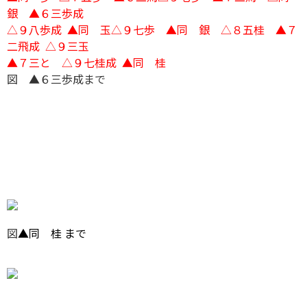
銀 ▲６三歩成
△９八歩成 ▲同 玉△９七歩 ▲同 銀 △８五桂 ▲７
二飛成 △９三玉
▲７三と △９七桂成 ▲同 桂
図 ▲６三歩成まで
図
▲同 桂 まで