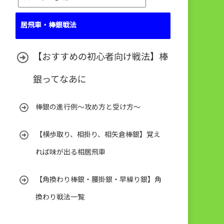
テ
ゴ
居飛車・棒銀戦法
リ
ー
【おすすめの初心者向け戦法】棒
銀ってなあに
棒銀の進行例～攻め方と受け方～
【横歩取り、相掛り、相矢倉棒銀】覚え
れば味が出る相居飛車
【角換わり棒銀・腰掛銀・早繰り銀】角
換わり戦法一覧