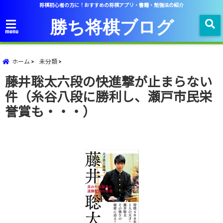
将棋初心者の方に！おすすめの将棋アプリ・書籍・勉強法の紹介
勝ち将棋ブログ
menu
ホーム
未分類
藤井聡太六段の快進撃が止まらない
件（糸谷八段に勝利し、瀬戸市民栄
誉賞も・・・）