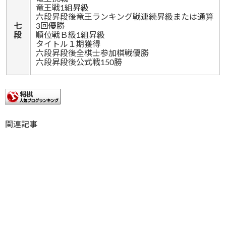
竜王戦1組昇級
六段昇段後竜王ランキング戦連続昇級または通算
七
3回優勝
段
順位戦Ｂ級1組昇級
タイトル１期獲得
六段昇段後全棋士参加棋戦優勝
六段昇段後公式戦150勝
関連記事