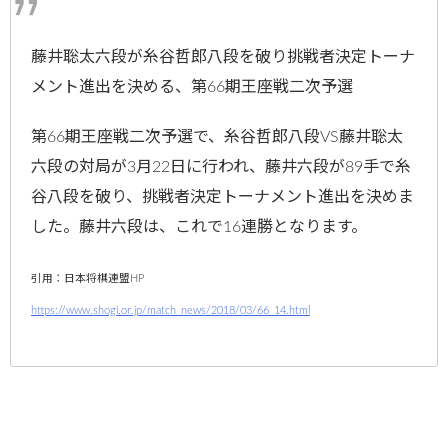
藤井聡太六段が糸谷哲郎八段を破り挑戦者決定トーナ
メント進出を決める、第66期王座戦二次予選
第66期王座戦二次予選で、糸谷哲郎八段VS藤井聡太
六段の対局が3月22日に行われ、藤井六段が89手で糸
谷八段を破り、挑戦者決定トーナメント進出を決めま
した。藤井六段は、これで16連勝となります。
引用：日本将棋連盟HP
https://www.shogi.or.jp/match_news/2018/03/66_14.html