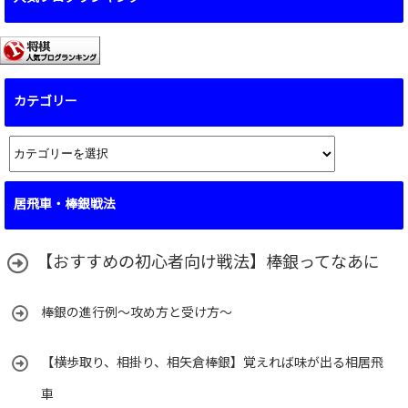
カテゴリー
カ
テ
ゴ
居飛車・棒銀戦法
リ
ー
【おすすめの初心者向け戦法】棒銀ってなあに
棒銀の進行例～攻め方と受け方～
【横歩取り、相掛り、相矢倉棒銀】覚えれば味が出る相居飛
車