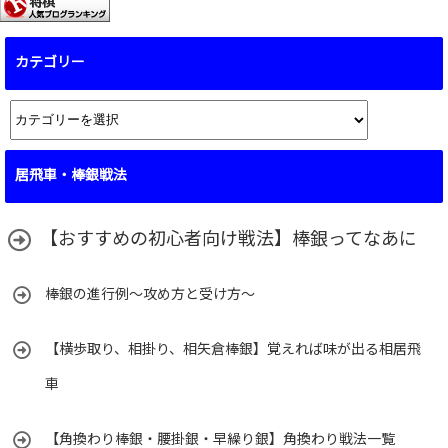
カテゴリー
カ
テ
ゴ
居飛車・棒銀戦法
リ
ー
【おすすめの初心者向け戦法】棒銀ってなあに
棒銀の進行例～攻め方と受け方～
【横歩取り、相掛り、相矢倉棒銀】覚えれば味が出る相居飛
車
【角換わり棒銀・腰掛銀・早繰り銀】角換わり戦法一覧