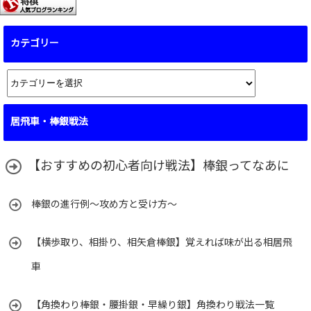
カテゴリー
カ
テ
ゴ
居飛車・棒銀戦法
リ
ー
【おすすめの初心者向け戦法】棒銀ってなあに
棒銀の進行例～攻め方と受け方～
【横歩取り、相掛り、相矢倉棒銀】覚えれば味が出る相居飛
車
【角換わり棒銀・腰掛銀・早繰り銀】角換わり戦法一覧