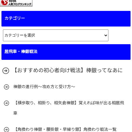
カテゴリー
カ
テ
ゴ
居飛車・棒銀戦法
リ
ー
【おすすめの初心者向け戦法】棒銀ってなあに
棒銀の進行例～攻め方と受け方～
【横歩取り、相掛り、相矢倉棒銀】覚えれば味が出る相居飛
車
【角換わり棒銀・腰掛銀・早繰り銀】角換わり戦法一覧