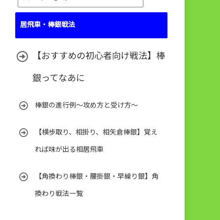
テ
ゴ
居飛車・棒銀戦法
リ
ー
【おすすめの初心者向け戦法】棒
銀ってなあに
棒銀の進行例～攻め方と受け方～
【横歩取り、相掛り、相矢倉棒銀】覚え
れば味が出る相居飛車
【角換わり棒銀・腰掛銀・早繰り銀】角
換わり戦法一覧