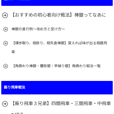
リ
ー
【おすすめの初心者向け戦法】棒銀ってなあに
棒銀の進行例～攻め方と受け方～
【横歩取り、相掛り、相矢倉棒銀】覚えれば味が出る相居飛
車
【角換わり棒銀・腰掛銀・早繰り銀】角換わり戦法一覧
振り飛車戦法
【振り飛車３兄弟】四間飛車・三間飛車・中飛車