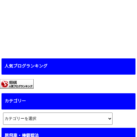
人気ブログランキング
カテゴリー
カ
テ
ゴ
居飛車・棒銀戦法