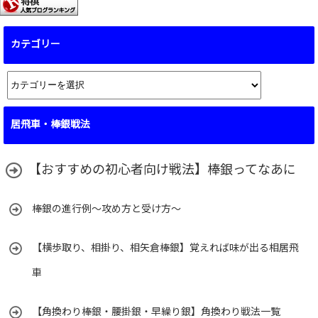
カテゴリー
カ
テ
ゴ
居飛車・棒銀戦法
リ
ー
【おすすめの初心者向け戦法】棒銀ってなあに
棒銀の進行例～攻め方と受け方～
【横歩取り、相掛り、相矢倉棒銀】覚えれば味が出る相居飛
車
【角換わり棒銀・腰掛銀・早繰り銀】角換わり戦法一覧