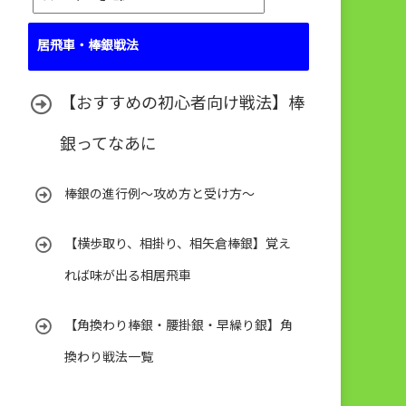
テ
ゴ
居飛車・棒銀戦法
リ
ー
【おすすめの初心者向け戦法】棒
銀ってなあに
棒銀の進行例～攻め方と受け方～
【横歩取り、相掛り、相矢倉棒銀】覚え
れば味が出る相居飛車
【角換わり棒銀・腰掛銀・早繰り銀】角
換わり戦法一覧