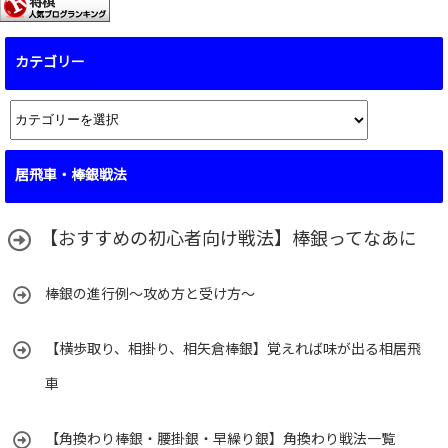
カテゴリー
カ
テ
ゴ
居飛車・棒銀戦法
リ
ー
【おすすめの初心者向け戦法】棒銀ってなあに
棒銀の進行例～攻め方と受け方～
【横歩取り、相掛り、相矢倉棒銀】覚えれば味が出る相居飛
車
【角換わり棒銀・腰掛銀・早繰り銀】角換わり戦法一覧