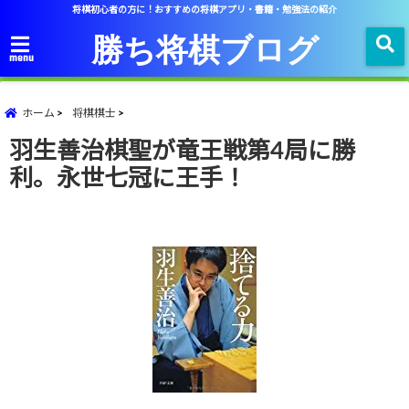
将棋初心者の方に！おすすめの将棋アプリ・書籍・勉強法の紹介
勝ち将棋ブログ
menu
ホーム
将棋棋士
羽生善治棋聖が竜王戦第4局に勝
利。永世七冠に王手！