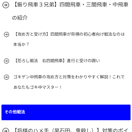
【振り飛車３兄弟】四間飛車・三間飛車・中飛車
の紹介
【攻め方と受け方】四間飛車が将棋の初心者向け戦法なのは
本当か？
【恐ろし戦法 右四間飛車】進行と受けの囲い
ゴキゲン中飛車の攻め方と対策をわかりやすく解説！これで
あなたもゴキ中マスター！
その他戦法
【将棋のハメ手（早石田、鬼殺し）】対策のポイ