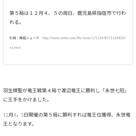
第５局は１２月４、５の両日、鹿児島県指宿市で行わ
れる。
引用：産経ニュース http://www.sankei.com/life/news/171124/lif1711240033-
n1.html
羽生棋聖が竜王戦第４局で渡辺竜王に勝利し「永世七冠」
に王手をかけました。
12月4，5日開催の第５局に勝利すれば竜王位獲得、永世竜
王となります。