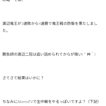
称略 では、
渡辺竜王が3連敗から4連勝で竜王戦の防衛を果たしまし
た。
勝負師の渡辺二冠は追い詰められてからが強い( *´艸｀)
さてさて結果はいかに？
ちなみにAbemaTVで生中継をやるっぽいですよ？（下記）