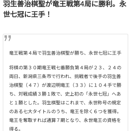
羽生善治棋聖が竜王戦第4局に勝利。永
世七冠に王手！
竜王戦第４局で羽生善治棋聖が勝ち、永世七冠に王手
将棋の第３０期竜王戦七番勝負第４局が２３、２４の
両日、新潟県三条市で行われ、挑戦者で後手の羽生善
治棋聖（４７）が渡辺明竜王（３３）に１０４手で勝
ち、対戦成績３勝１敗で、史上初の「永世七冠」へあ
と１勝とした。羽生棋聖はこれまで、永世称号の規定
のある七大タイトルのうち、竜王を除く６つを獲得。
竜王を奪取すれば通算７期となり、永世竜王の資格を
得る。