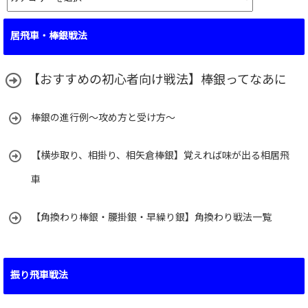
テ
ゴ
居飛車・棒銀戦法
リ
ー
【おすすめの初心者向け戦法】棒銀ってなあに
棒銀の進行例～攻め方と受け方～
【横歩取り、相掛り、相矢倉棒銀】覚えれば味が出る相居飛
車
【角換わり棒銀・腰掛銀・早繰り銀】角換わり戦法一覧
振り飛車戦法