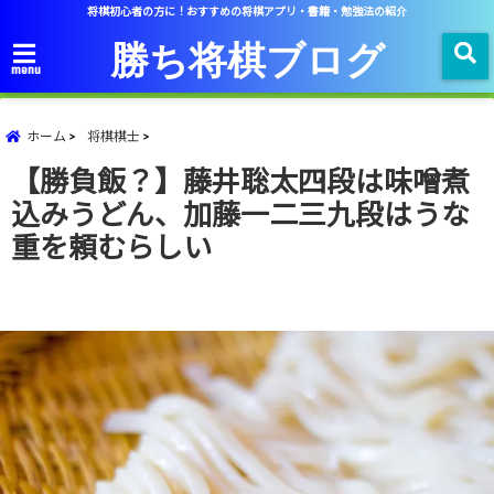
将棋初心者の方に！おすすめの将棋アプリ・書籍・勉強法の紹介
勝ち将棋ブログ
menu
ホーム
将棋棋士
【勝負飯？】藤井聡太四段は味噌煮
込みうどん、加藤一二三九段はうな
重を頼むらしい