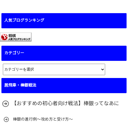
人気ブログランキング
カテゴリー
カ
テ
ゴ
居飛車・棒銀戦法
リ
ー
【おすすめの初心者向け戦法】棒銀ってなあに
棒銀の進行例～攻め方と受け方～